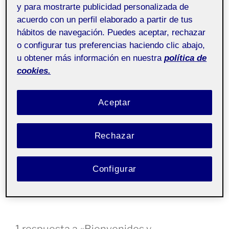
y para mostrarte publicidad personalizada de
plataforma académica de portafolios.
acuerdo con un perfil elaborado a partir de tus
hábitos de navegación. Puedes aceptar, rechazar
Folio es
una plataforma académica
, desarrollada por la
o configurar tus preferencias haciendo clic abajo,
UOC y basada en WordPress para permitir a la
u obtener más información en nuestra
política de
comunidad académica interactuar de forma rica y
abierta. Permite presentar trabajos en el aula, al
cookies.
profesorado, a la comunidad o en abierto.
Aceptar
Es probable que en este espacio haya contenidos que
no sean visibles si no formas parte de la comunidad
académica hasta que no entres en el
Campus
Rechazar
accediendo
a Folio
.
Si se trata de tu espacio personal, puedes
entrar
para
Configurar
comenzar a editarlo!