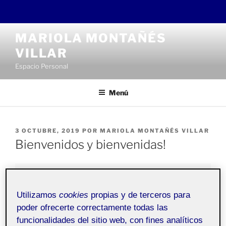
Saltar
MARIOLA MONTAÑÉS
al
VILLAR
contenido
Espacio Personal
Menú
PUBLICADO
3 OCTUBRE, 2019
POR
MARIOLA MONTAÑÉS VILLAR
EL
Bienvenidos y bienvenidas!
Pública
Utilizamos
cookies
propias y de terceros para
poder ofrecerte correctamente todas las
Bienvenidos a mi
Folio
personal. Esta entrada se ha
funcionalidades del sitio web, con fines analíticos
generado automáticamente, y sirve para explicar la