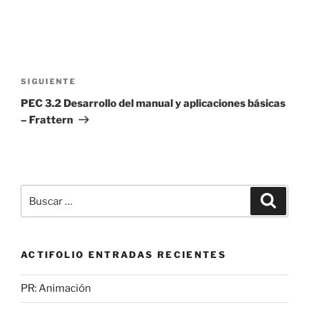
Navegación
de
Siguiente
SIGUIENTE
entradas
entrada
PEC 3.2 Desarrollo del manual y aplicaciones básicas
– Frattern
Buscar
Buscar
por:
ACTIFOLIO ENTRADAS RECIENTES
PR: Animación